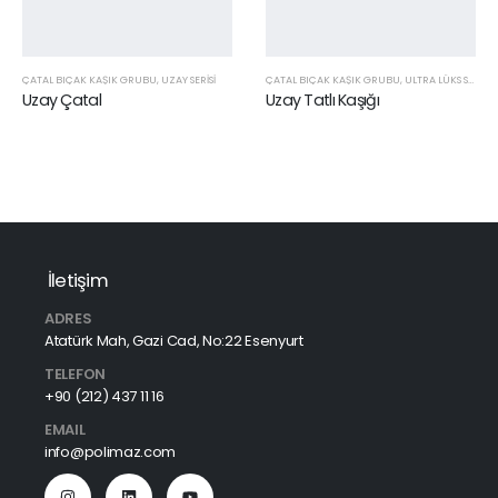
ÇATAL BIÇAK KAŞIK GRUBU
,
UZAY SERISI
ÇATAL BIÇAK KAŞIK GRUBU
,
ULTRA LÜKS SERISI
Uzay Çatal
Uzay Tatlı Kaşığı
İletişim
ADRES
Atatürk Mah, Gazi Cad, No:22 Esenyurt
TELEFON
+90 (212) 437 11 16
EMAIL
info@polimaz.com