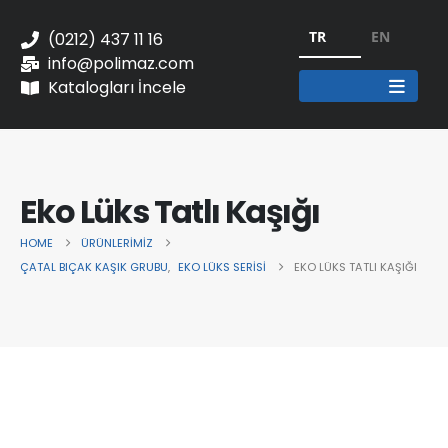
TR
EN
(0212) 437 11 16
info@polimaz.com
Katalogları İncele
Eko Lüks Tatlı Kaşığı
HOME
ÜRÜNLERIMIZ
ÇATAL BIÇAK KAŞIK GRUBU
,
EKO LÜKS SERISI
EKO LÜKS TATLI KAŞIĞI