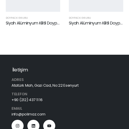
DOYPACK GRUBU
DOYPACK GRUBU
Siyah Alüminyum Kilitli Doypack 16 x 27 cm
Siyah Alüminyum Kilitli Doypack 8,5 x 14,5 cm
İletişim
ADRES
Atatürk Mah, Gazi Cad, No:22 Esenyurt
TELEFON
+90 (212) 437 11 16
EMAIL
info@polimaz.com