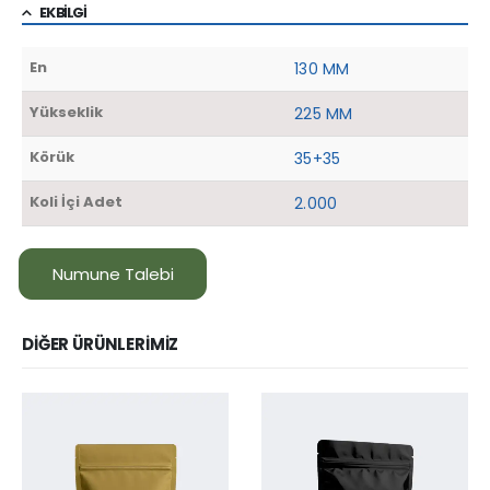
EK BILGI
En
130 MM
Yükseklik
225 MM
Körük
35+35
Koli İçi Adet
2.000
Numune Talebi
DIĞER ÜRÜNLERIMIZ