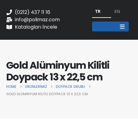
TR
EN
(0212) 437 11 16
info@polimaz.com
Katalogları İncele
Gold Alüminyum Kilitli
Doypack 13 x 22,5 cm
HOME
ÜRÜNLERIMIZ
DOYPACK GRUBU
GOLD ALÜMINYUM KILITLI DOYPACK 13 X 22,5 CM