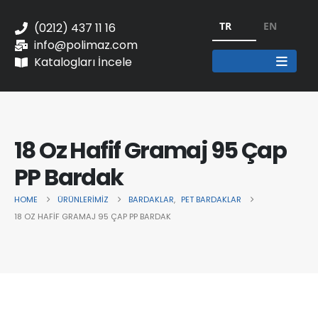
TR
EN
(0212) 437 11 16
info@polimaz.com
Katalogları İncele
18 Oz Hafif Gramaj 95 Çap
PP Bardak
HOME
ÜRÜNLERIMIZ
BARDAKLAR
,
PET BARDAKLAR
18 OZ HAFIF GRAMAJ 95 ÇAP PP BARDAK