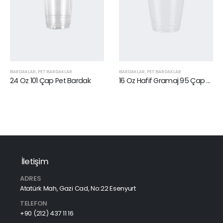
BARDAKLAR
,
PET BARDAKLAR
BARDAKLAR
,
PET BARDAKLAR
24 Oz 101 Çap Pet Bardak
16 Oz Hafif Gramaj 95 Çap PP Bardak
İletişim
ADRES
Atatürk Mah, Gazi Cad, No:22 Esenyurt
TELEFON
+90 (212) 437 11 16