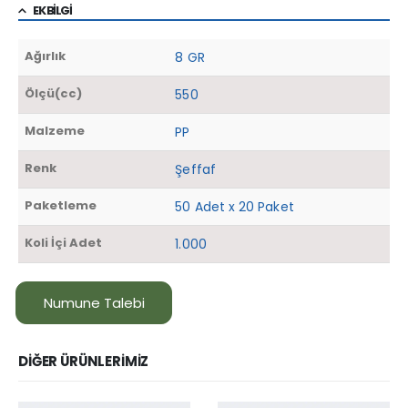
EK BILGI
Ağırlık
8 GR
Ölçü(cc)
550
Malzeme
PP
Renk
Şeffaf
Paketleme
50 Adet x 20 Paket
Koli İçi Adet
1.000
Numune Talebi
DIĞER ÜRÜNLERIMIZ