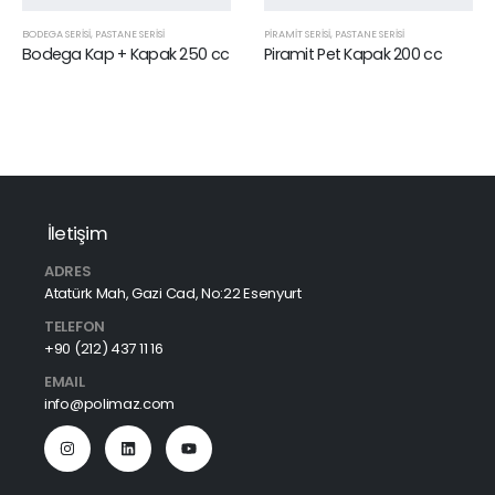
BODEGA SERISI
,
PASTANE SERİSİ
PIRAMIT SERISI
,
PASTANE SERİSİ
Bodega Kap + Kapak 250 cc
Piramit Pet Kapak 200 cc
İletişim
ADRES
Atatürk Mah, Gazi Cad, No:22 Esenyurt
TELEFON
+90 (212) 437 11 16
EMAIL
info@polimaz.com