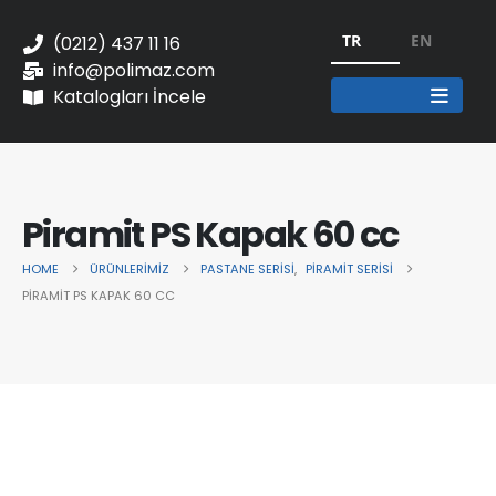
TR
EN
(0212) 437 11 16
info@polimaz.com
Katalogları İncele
Piramit PS Kapak 60 cc
HOME
ÜRÜNLERIMIZ
PASTANE SERİSİ
,
PIRAMIT SERISI
PIRAMIT PS KAPAK 60 CC