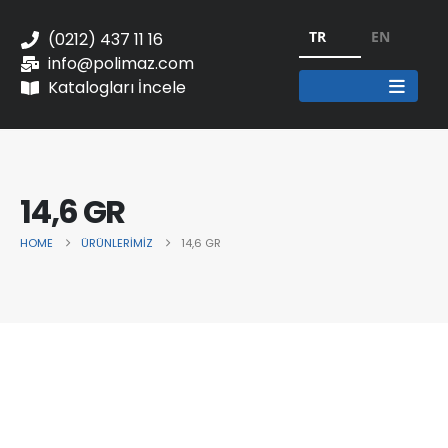
TR
EN
(0212) 437 11 16
info@polimaz.com
Katalogları İncele
14,6 GR
HOME
ÜRÜNLERIMIZ
14,6 GR