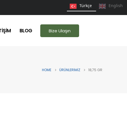
Türkçe
English
TIŞIM
BLOG
Bize Ulaşın
HOME
ÜRÜNLERIMIZ
18,75 GR