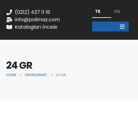
TR
EN
(0212) 437 11 16
info@polimaz.com
Katalogları İncele
24 GR
HOME
ÜRÜNLERIMIZ
24 GR