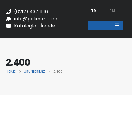
TR
EN
(0212) 437 11 16
info@polimaz.com
Katalogları İncele
2.400
HOME
ÜRÜNLERIMIZ
2.400