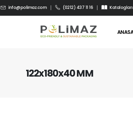
info@polimaz.com
(0212) 437 11 16
Katalogları
ANAS
122x180x40 MM