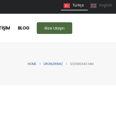
Türkçe
English
TIŞIM
BLOG
Bize Ulaşın
HOME
ÜRÜNLERIMIZ
122X180X40 MM