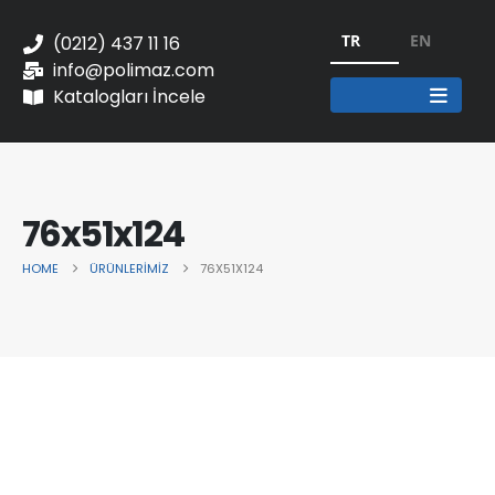
TR
EN
(0212) 437 11 16
info@polimaz.com
Katalogları İncele
76x51x124
HOME
ÜRÜNLERIMIZ
76X51X124