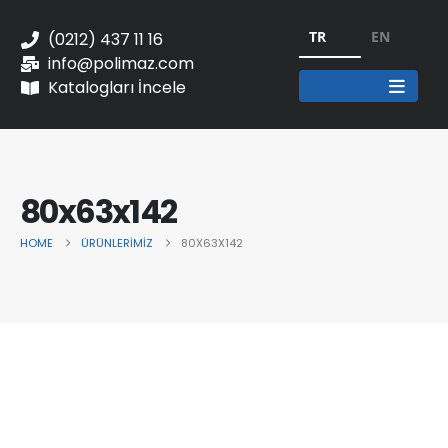
TR
EN
(0212) 437 11 16
info@polimaz.com
Katalogları İncele
80x63x142
HOME
ÜRÜNLERIMIZ
80X63X142