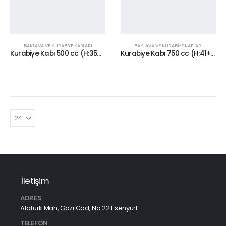
BAKLAVA VE KURABİYE KAPLARI
BAKLAVA VE KURABİYE KAPLARI
Kurabiye Kabı 500 cc (H:35+10)
Kurabiye Kabı 750 cc (H:41+10)
İletişim
ADRES
Atatürk Mah, Gazi Cad, No:22 Esenyurt
TELEFON