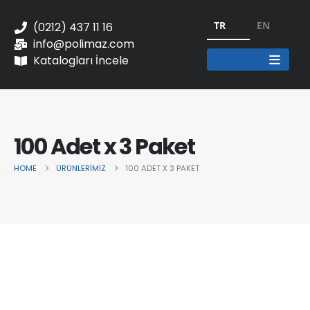
TR
EN
(0212) 437 11 16
info@polimaz.com
Katalogları İncele
100 Adet x 3 Paket
HOME
ÜRÜNLERIMIZ
100 ADET X 3 PAKET