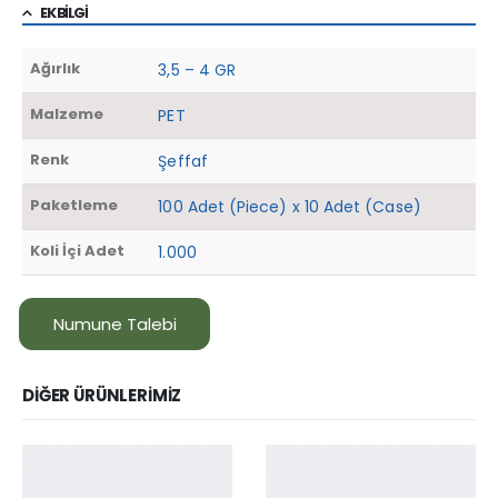
EK BILGI
Ağırlık
3,5 – 4 GR
Malzeme
PET
Renk
Şeffaf
Paketleme
100 Adet (Piece) x 10 Adet (Case)
Koli İçi Adet
1.000
Numune Talebi
DIĞER ÜRÜNLERIMIZ