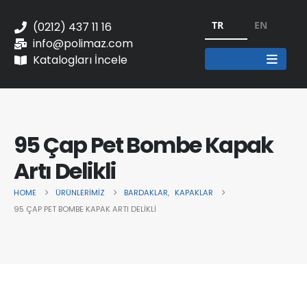
TR
EN
(0212) 437 11 16
info@polimaz.com
Katalogları İncele
95 Çap Pet Bombe Kapak
Artı Delikli
HOME
ÜRÜNLERIMIZ
BARDAKLAR
,
KAPAKLAR
95 ÇAP PET BOMBE KAPAK ARTI DELIKLI