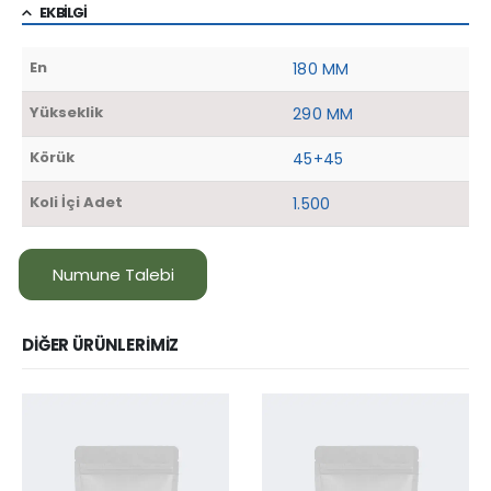
EK BILGI
En
180 MM
Yükseklik
290 MM
Körük
45+45
Koli İçi Adet
1.500
Numune Talebi
DIĞER ÜRÜNLERIMIZ