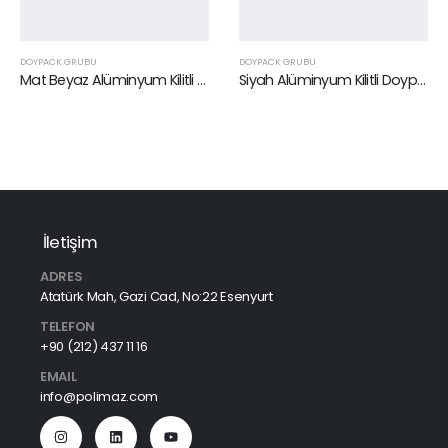
DOYPACK GRUBU
DOYPACK GRUBU
Mat Beyaz Alüminyum Kilitli Doypack 20 x 30 cm
Siyah Alüminyum Kilitli Doypack 13 x 22,5 cm
İletişim
ADRES
Atatürk Mah, Gazi Cad, No:22 Esenyurt
TELEFON
+90 (212) 437 11 16
EMAIL
info@polimaz.com