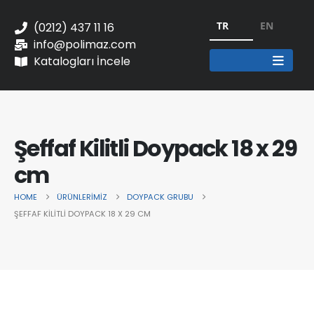
TR
EN
(0212) 437 11 16
info@polimaz.com
Katalogları İncele
Şeffaf Kilitli Doypack 18 x 29
cm
HOME
ÜRÜNLERIMIZ
DOYPACK GRUBU
ŞEFFAF KILITLI DOYPACK 18 X 29 CM