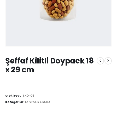
Şeffaf Kilitli Doypack 18
x 29 cm
Stok kodu:
ŞKD-05
Kategoriler:
DOYPACK GRUBU