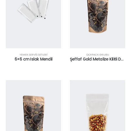
YEMEK SERVİS SETLERİ
DOYPACK GRUBU
6×6 cm Islak Mendil
Şeffaf Gold Metalize Kilitli Doypack 16 x 27 cm