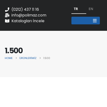
TR
EN
(0212) 437 11 16
info@polimaz.com
Katalogları İncele
1.500
HOME
ÜRÜNLERIMIZ
1.500