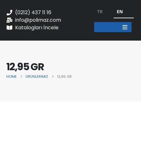
TR
EN
(0212) 437 11 16
info@polimaz.com
Katalogları İncele
12,95 GR
HOME
ÜRÜNLERIMIZ
12,95 GR