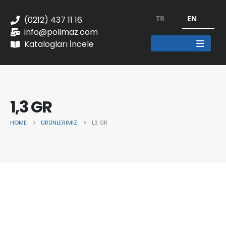
TR
EN
(0212) 437 11 16
info@polimaz.com
Katalogları İncele
1,3 GR
HOME
ÜRÜNLERIMIZ
1,3 GR