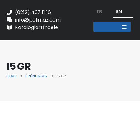
TR
EN
(0212) 437 11 16
info@polimaz.com
Katalogları İncele
15 GR
HOME
ÜRÜNLERIMIZ
15 GR