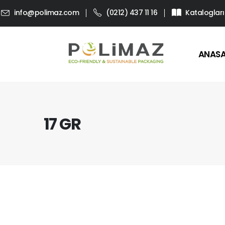
info@polimaz.com
(0212) 437 11 16
Katalogları
ANAS
17 GR