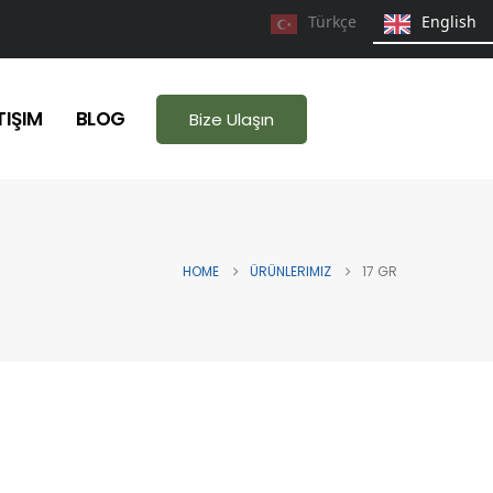
Türkçe
English
TIŞIM
BLOG
Bize Ulaşın
HOME
ÜRÜNLERIMIZ
17 GR