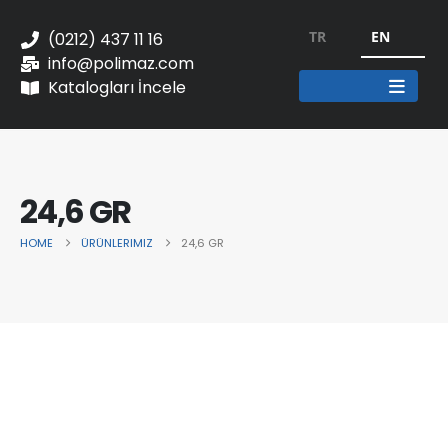
TR
EN
(0212) 437 11 16
info@polimaz.com
Katalogları İncele
24,6 GR
HOME
ÜRÜNLERIMIZ
24,6 GR