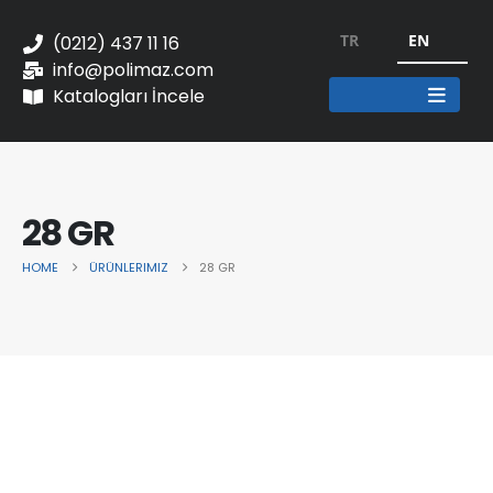
TR
EN
(0212) 437 11 16
info@polimaz.com
Katalogları İncele
28 GR
HOME
ÜRÜNLERIMIZ
28 GR