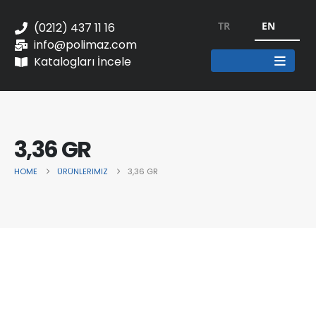
TR
EN
(0212) 437 11 16
info@polimaz.com
Katalogları İncele
3,36 GR
HOME
ÜRÜNLERIMIZ
3,36 GR