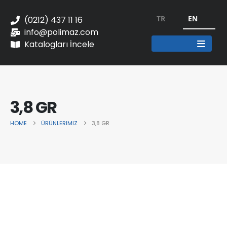
TR
EN
(0212) 437 11 16
info@polimaz.com
Katalogları İncele
3,8 GR
HOME
ÜRÜNLERIMIZ
3,8 GR