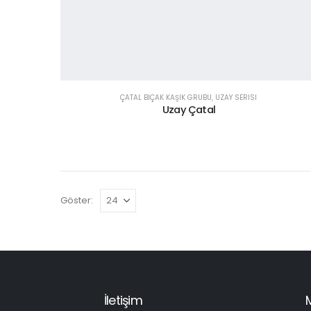
ÇATAL BIÇAK KAŞIK GRUBU
,
UZAY SERISI
Uzay Çatal
Göster:
İletişim