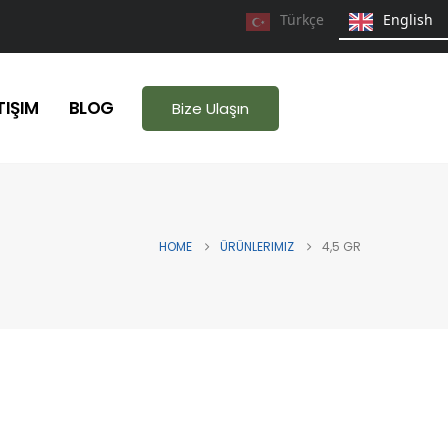
Türkçe
English
TIŞIM
BLOG
Bize Ulaşın
HOME
ÜRÜNLERIMIZ
4,5 GR