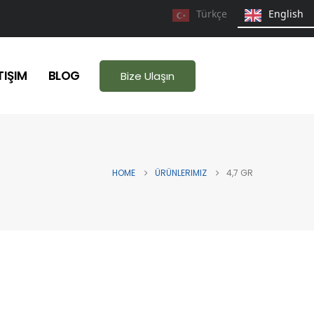
Türkçe
English
TIŞIM
BLOG
Bize Ulaşın
HOME
ÜRÜNLERIMIZ
4,7 GR