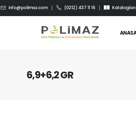
info@polimaz.com
(0212) 437 11 16
Katalogları
ANAS
6,9+6,2 GR