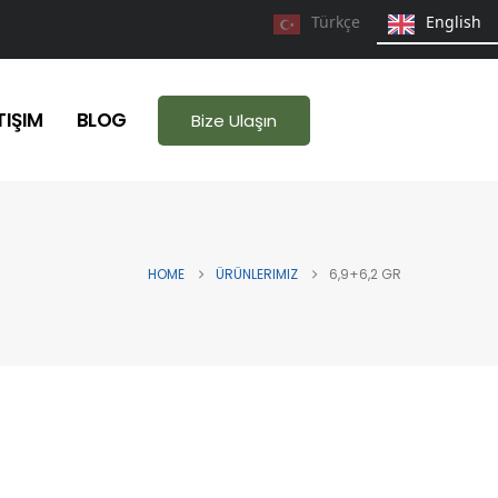
Türkçe
English
TIŞIM
BLOG
Bize Ulaşın
HOME
ÜRÜNLERIMIZ
6,9+6,2 GR