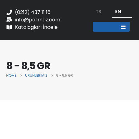
TR
EN
(0212) 437 11 16
info@polimaz.com
Katalogları İncele
8 - 8,5 GR
HOME
ÜRÜNLERIMIZ
8 - 8,5 GR