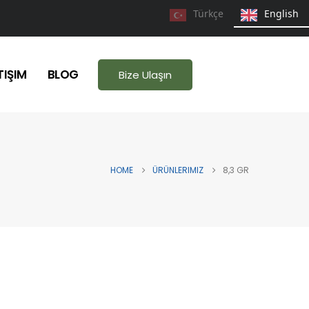
Türkçe
English
TIŞIM
BLOG
Bize Ulaşın
HOME
ÜRÜNLERIMIZ
8,3 GR