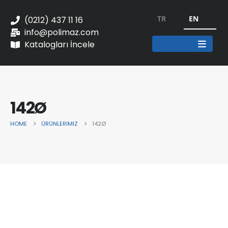
TR
EN
(0212) 437 11 16
info@polimaz.com
Katalogları İncele
142Ø
HOME
ÜRÜNLERIMIZ
142Ø