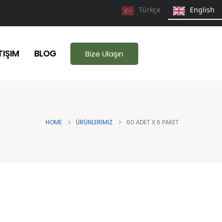
Türkçe
English
TIŞIM
BLOG
Bize Ulaşın
HOME
ÜRÜNLERIMIZ
60 ADET X 6 PAKET