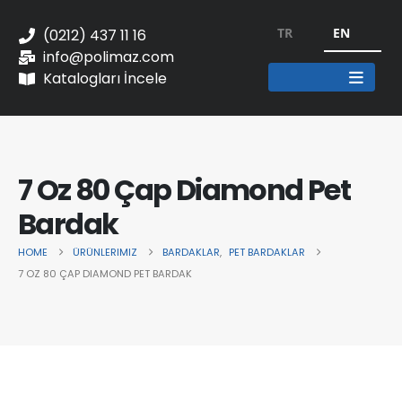
TR
EN
(0212) 437 11 16
info@polimaz.com
Katalogları İncele
7 Oz 80 Çap Diamond Pet
Bardak
HOME
ÜRÜNLERIMIZ
BARDAKLAR
,
PET BARDAKLAR
7 OZ 80 ÇAP DIAMOND PET BARDAK