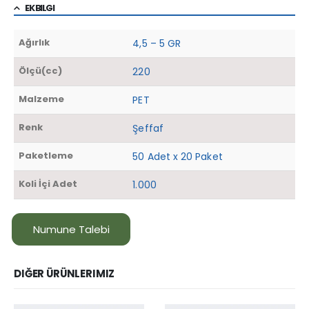
EK BILGI
Ağırlık
4,5 – 5 GR
Ölçü(cc)
220
Malzeme
PET
Renk
Şeffaf
Paketleme
50 Adet x 20 Paket
Koli İçi Adet
1.000
Numune Talebi
DIĞER ÜRÜNLERIMIZ